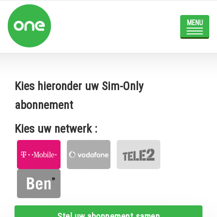
Skip
to
main
Toggle
content
navigat
Kies hieronder uw Sim-Only
abonnement
Kies uw netwerk :
Stel uw abonnement samen