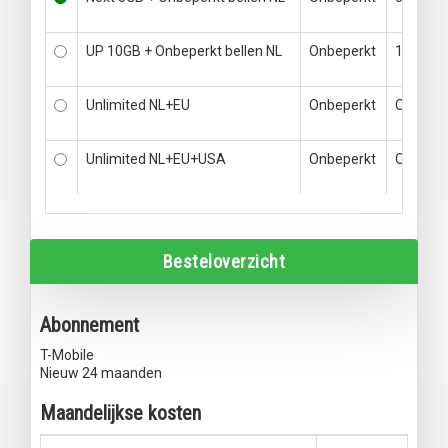
UP 10GB + Onbeperkt bellen NL
Onbeperkt
10GB
Unlimited NL+EU
Onbeperkt
Onbeper
Unlimited NL+EU+USA
Onbeperkt
Onbepe
Besteloverzicht
Abonnement
T-Mobile
Nieuw 24 maanden
Maandelijkse kosten