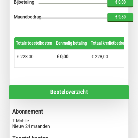
Bijbetaling
€ 0,00
Maandbedrag
€ 9,50
Totale toestelkosten
Eenmalig betaling
Totaal kredietbedrag
Term
€ 228,00
€ 0,00
€ 228,00
€ 9
Besteloverzicht
Abonnement
T-Mobile
Nieuw 24 maanden