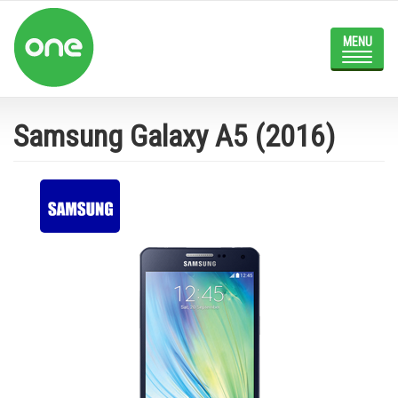
Skip
to
main
Toggle
content
navigat
Samsung Galaxy A5 (2016)