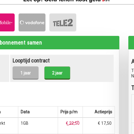
abonnement samen
Looptijd contract
T
1 jaar
2 jaar
N
T
n
Data
Prijs p/m
Actieprijs
rkt
1GB
€ 22,50
€ 17,50