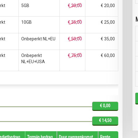
rkt
5GB
€ 30,00
€ 20,00
M
rkt
10GB
€ 35,00
€ 25,00
rkt
Onbeperkt NL+EU
€ 50,00
€ 35,00
rkt
Onbeperkt
€ 75,00
€ 60,00
NL+EU+USA
€ 0,00
€ 14,50
redietbedrag
Termijn bedrag
Duur overeenkomst
Rente