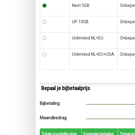
Next 5GB
Onbepe
UP 10GB
Onbepe
Unlimited NL+EU
Onbepe
Unlimited NL+EU+USA
Onbepe
Bepaal je bijbetaalprijs
Bijbetaling
Maandbedrag
Totale toestelkosten
Eenmalig betaling
Totaal k