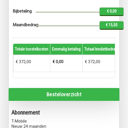
Bijbetaling
€ 0,00
Maandbedrag
€ 15,50
Totale toestelkosten
Eenmalig betaling
Totaal kredietbedrag
Term
€ 372,00
€ 0,00
€ 372,00
€ 1
Besteloverzicht
Abonnement
T-Mobile
Nieuw 24 maanden