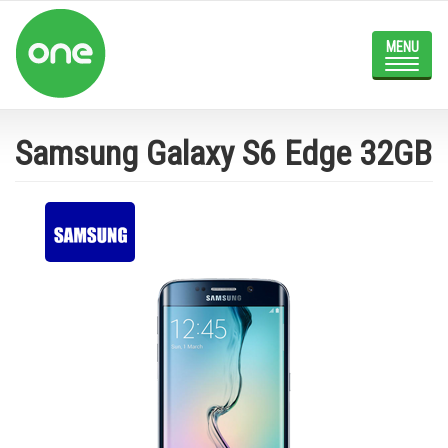
Skip
to
main
Toggle
content
navigat
Samsung Galaxy S6 Edge 32GB